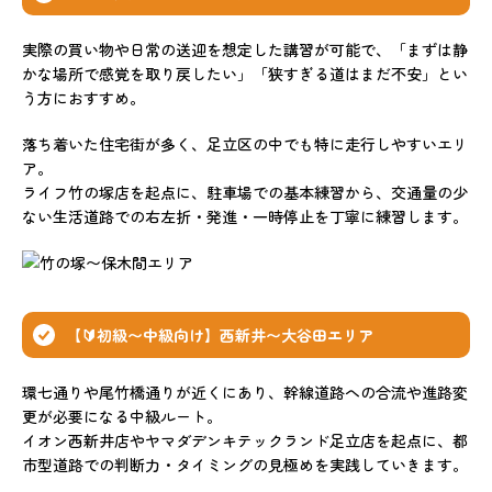
実際の買い物や日常の送迎を想定した講習が可能で、「まずは静
かな場所で感覚を取り戻したい」「狭すぎる道はまだ不安」とい
う方におすすめ。
落ち着いた住宅街が多く、足立区の中でも特に走行しやすいエリ
ア。
ライフ竹の塚店を起点に、駐車場での基本練習から、交通量の少
ない生活道路での右左折・発進・一時停止を丁寧に練習します。
【🔰初級〜中級向け】西新井〜大谷田エリア
環七通りや尾竹橋通りが近くにあり、幹線道路への合流や進路変
更が必要になる中級ルート。
イオン西新井店やヤマダデンキテックランド足立店を起点に、都
市型道路での判断力・タイミングの見極めを実践していきます。