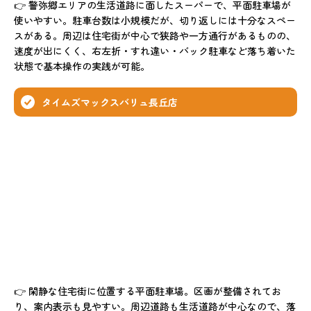
👉 警弥郷エリアの生活道路に面したスーパーで、平面駐車場が
使いやすい。駐車台数は小規模だが、切り返しには十分なスペー
スがある。周辺は住宅街が中心で狭路や一方通行があるものの、
速度が出にくく、右左折・すれ違い・バック駐車など落ち着いた
状態で基本操作の実践が可能。
タイムズマックスバリュ長丘店
👉 閑静な住宅街に位置する平面駐車場。区画が整備されてお
り、案内表示も見やすい。周辺道路も生活道路が中心なので、落