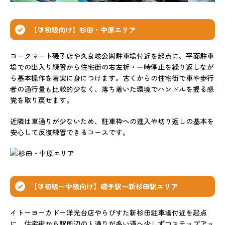
【🔰初級向け】杉田・中原エリア
ヨークマート磯子店や久良岐公園駐車場付近を起点に、平面駐車
場での出入り練習から住宅街の右左折・一時停止を繰り返しなが
ら基本操作を着実に身につけます。古くからの住宅街で車や歩行
者の通行量も比較的少なく、落ち着いた環境でハンドルを握る感
覚を取り戻せます。
近隣は車通りが少ないため、駐車枠への進入や切り返しの基本を
安心して反復練習できるコースです。
【🔰初級〜中級向け】磯子駅〜新杉田駅エリア
イトーヨーカドー洋光台店やらびすた新杉田駐車場付近を起点
に、住宅街から駅周辺の人通りが多い道へ少しずつステップアッ