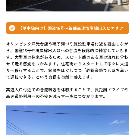
【🔰中級向け】国道16号〜首都高速湾岸線出入口エリア
オリンピック洋光台店や磯子海づり施設駐車場付近を経由しなが
ら、国道16号や湾岸線出入口への合流を段階的に練習していきま
す。大型車の往来があるため、スピード感のある車の流れに合わ
せて走る感覚をつかみます。住宅街からスタートして徐々に大通
りへ移行することで、緊張をほぐしつつ「幹線道路でも落ち着い
て運転できる」という自信を自然に養えます。
高速入口付近での合流練習を体験することで、長距離ドライブや
高速道路利用への不安を減らす一歩につながります。