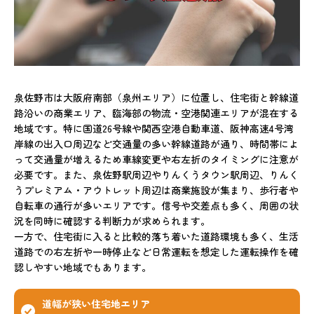
泉佐野市は大阪府南部（泉州エリア）に位置し、住宅街と幹線道
路沿いの商業エリア、臨海部の物流・空港関連エリアが混在する
地域です。特に国道26号線や関西空港自動車道、阪神高速4号湾
岸線の出入口周辺など交通量の多い幹線道路が通り、時間帯によ
って交通量が増えるため車線変更や右左折のタイミングに注意が
必要です。また、泉佐野駅周辺やりんくうタウン駅周辺、りんく
うプレミアム・アウトレット周辺は商業施設が集まり、歩行者や
自転車の通行が多いエリアです。信号や交差点も多く、周囲の状
況を同時に確認する判断力が求められます。
一方で、住宅街に入ると比較的落ち着いた道路環境も多く、生活
道路での右左折や一時停止など日常運転を想定した運転操作を確
認しやすい地域でもあります。
道幅が狭い住宅地エリア