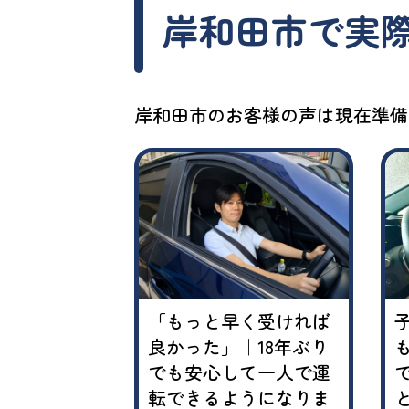
岸和田市で
実
岸和田市のお客様の声は現在準備
に運転でき
「もっと早く受ければ
思っていた
良かった」｜18年ぶり
の講習で自信
でも安心して一人で運
うになりま
転できるようになりま