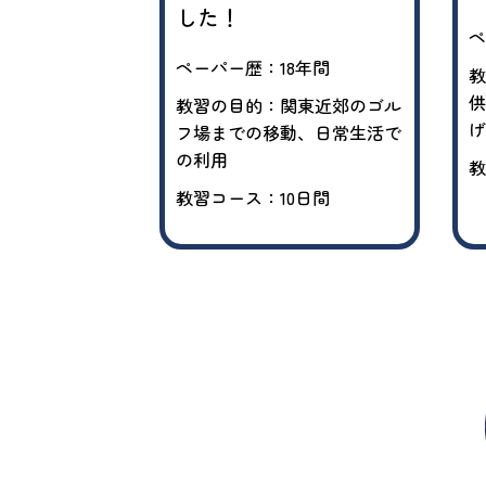
した！
ペ
0年以上
ペーパー歴：18年間
教
供
子どもの送迎の
教習の目的：関東近郊のゴル
げ
フ場までの移動、日常生活で
の利用
教
日間
教習コース：10日間