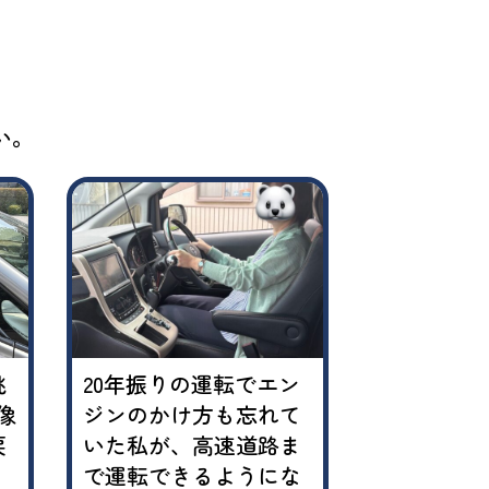
い。
挑
20年振りの運転でエン
「私は絶対
像
ジンのかけ方も忘れて
ない…」と
戻
いた私が、高速道路ま
私が、5回
！
で運転できるようにな
を持てるよ