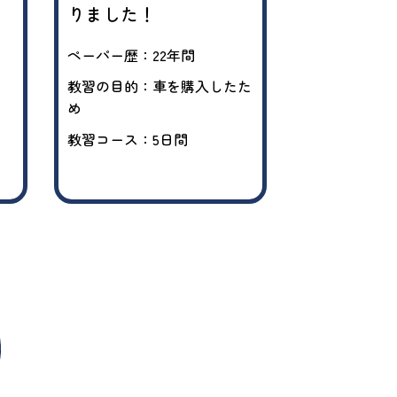
りました！
した
ペーパー歴：22年間
ペーパー歴：2
教習の目的：車を購入したた
教習の目的：
め
ため
教習コース：5日間
教習コース：