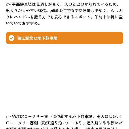
👉 平面駐車場は見通しが良く、入口と出口が別れているため、
出入りがしやすい構造。周囲は住宅街で交通量も少なく、久しぶ
りにハンドルを握る方でも安心できるスポット。午前中は特に空
いていておすすめ。
狛江駅北口地下駐車場
👉 狛江駅ロータリー直下に位置する地下駐車場。出入口は駅北
口ロータリー西側（狛江通り沿い）にあり、進入路はやや狭めだ
が傾斜が緩やかで安心して降りられる構造。場内は照明が明る