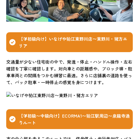
【🔰初級向け】いなげや狛江東野川店〜東野川・猪方エ
リア
交通量が少ない住宅街の中で、発進・停止・ハンドル操作・左右
確認を丁寧に確認します。対向車との距離感や、ブロック塀・駐
車車両との間隔をつかむ練習に最適。さらに店舗裏の道路を使っ
て、バック駐車・一時停止の感覚を身につけます。
【🔰初級〜中級向け】ECORMA1〜狛江駅周辺〜泉龍寺通
りルート
市の中心部を走るこのルートでは、信号停止・歩行者対応・バス