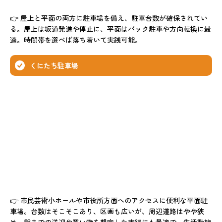
👉 屋上と平面の両方に駐車場を備え、駐車台数が確保されてい
る。屋上は坂道発進や停止に、平面はバック駐車や方向転換に最
適。時間帯を選べば落ち着いて実践可能。
くにたち駐車場
👉 市民芸術小ホールや市役所方面へのアクセスに便利な平面駐
車場。台数はそこそこあり、区画も広いが、周辺道路はやや狭
め。駅までの送迎や買い物を想定した実践にも最適で、生活動線