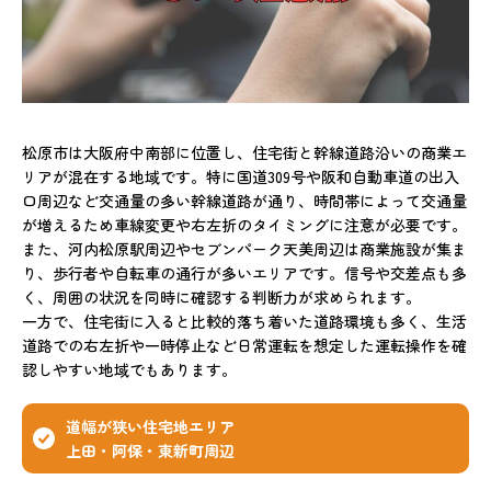
松原市は大阪府中南部に位置し、住宅街と幹線道路沿いの商業エ
リアが混在する地域です。特に国道309号や阪和自動車道の出入
口周辺など交通量の多い幹線道路が通り、時間帯によって交通量
が増えるため車線変更や右左折のタイミングに注意が必要です。
また、河内松原駅周辺やセブンパーク天美周辺は商業施設が集ま
り、歩行者や自転車の通行が多いエリアです。信号や交差点も多
く、周囲の状況を同時に確認する判断力が求められます。
一方で、住宅街に入ると比較的落ち着いた道路環境も多く、生活
道路での右左折や一時停止など日常運転を想定した運転操作を確
認しやすい地域でもあります。
道幅が狭い住宅地エリア
上田・阿保・東新町周辺