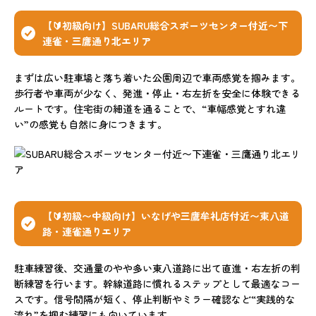
【🔰初級向け】SUBARU総合スポーツセンター付近〜下
連雀・三鷹通り北エリア
まずは広い駐車場と落ち着いた公園周辺で車両感覚を掴みます。
歩行者や車両が少なく、発進・停止・右左折を安全に体験できる
ルートです。住宅街の細道を通ることで、“車幅感覚とすれ違
い”の感覚も自然に身につきます。
【🔰初級〜中級向け】いなげや三鷹牟礼店付近〜東八道
路・連雀通りエリア
駐車練習後、交通量のやや多い東八道路に出て直進・右左折の判
断練習を行います。幹線道路に慣れるステップとして最適なコー
スです。信号間隔が短く、停止判断やミラー確認など“実践的な
流れ”を掴む練習にも向いています。