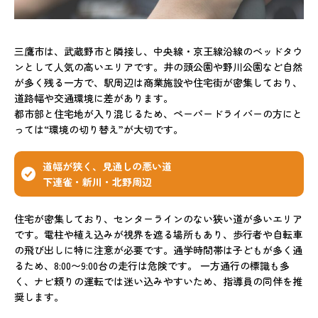
三鷹市は、武蔵野市と隣接し、中央線・京王線沿線のベッドタウ
ンとして人気の高いエリアです。井の頭公園や野川公園など自然
が多く残る一方で、駅周辺は商業施設や住宅街が密集しており、
道路幅や交通環境に差があります。
都市部と住宅地が入り混じるため、ペーパードライバーの方にと
っては“環境の切り替え”が大切です。
道幅が狭く、見通しの悪い道
下連雀・新川・北野周辺
住宅が密集しており、センターラインのない狭い道が多いエリア
です。電柱や植え込みが視界を遮る場所もあり、歩行者や自転車
の飛び出しに特に注意が必要です。通学時間帯は子どもが多く通
るため、8:00〜9:00台の走行は危険です。 一方通行の標識も多
く、ナビ頼りの運転では迷い込みやすいため、指導員の同伴を推
奨します。