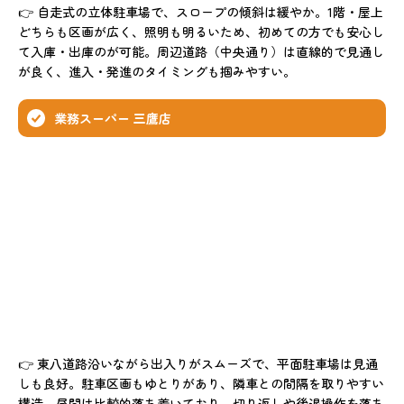
👉 自走式の立体駐車場で、スロープの傾斜は緩やか。1階・屋上
どちらも区画が広く、照明も明るいため、初めての方でも安心し
て入庫・出庫のが可能。周辺道路（中央通り）は直線的で見通し
が良く、進入・発進のタイミングも掴みやすい。
業務スーパー 三鷹店
👉 東八道路沿いながら出入りがスムーズで、平面駐車場は見通
しも良好。駐車区画もゆとりがあり、隣車との間隔を取りやすい
構造。昼間は比較的落ち着いており、切り返しや後退操作を落ち