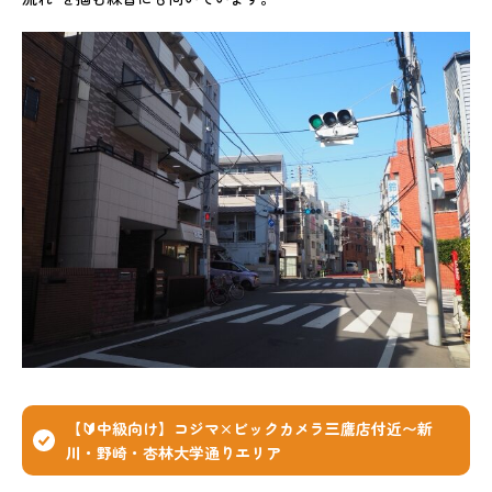
【🔰中級向け】コジマ×ビックカメラ三鷹店付近〜新
川・野崎・杏林大学通りエリア