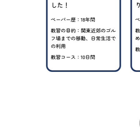
した！
0年以上
ペーパー歴：18年間
ペ
夏休期間中の子
範囲を広げてあ
教習の目的：関東近郊のゴル
教
フ場までの移動、日常生活で
め
の利用
日間
教
教習コース：10日間