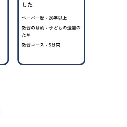
した
ペーパー歴：1
ペーパー歴：20年以上
教習の目的：
供たちの移動
教習の目的：子どもの送迎の
げたい
ため
教習コース：
教習コース：5日間