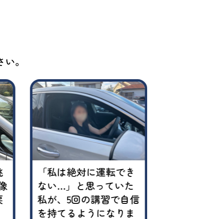
声
さい。
挑
「私は絶対に運転でき
子どもと行
像
ない…」と思っていた
もっと増や
戻
私が、5回の講習で自信
では運転へ
！
を持てるようになりま
とんどなく