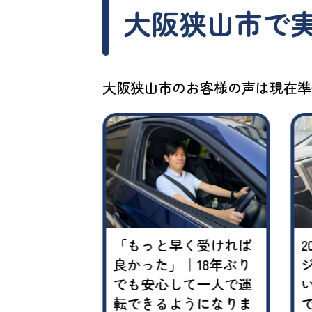
大阪狭山市で
大阪狭山市のお客様の声は現在準
ける場所を
「もっと早く受ければ
したい｜今
良かった」｜18年ぶり
の不安がほ
でも安心して一人で運
なりました
転できるようになりま