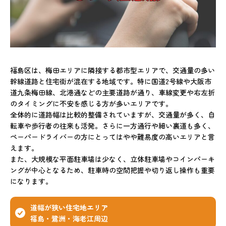
福島区は、梅田エリアに隣接する都市型エリアで、交通量の多い
幹線道路と住宅街が混在する地域です。特に国道2号線や大阪市
道九条梅田線、北港通などの主要道路が通り、車線変更や右左折
のタイミングに不安を感じる方が多いエリアです。
全体的に道路幅は比較的整備されていますが、交通量が多く、自
転車や歩行者の往来も活発。さらに一方通行や細い裏道も多く、
ペーパードライバーの方にとってはやや難易度の高いエリアと言
えます。
また、大規模な平面駐車場は少なく、立体駐車場やコインパーキ
ングが中心となるため、駐車時の空間把握や切り返し操作も重要
になります。
道幅が狭い住宅地エリア
福島・鷺洲・海老江周辺