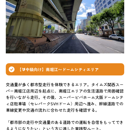
【🔰中級向け】南堀江〜ドームシティエリア
交通量が多く都市型走行を体験できるエリア。タイムズ関西スー
パー南堀江店周辺を起点に、南堀江エリアの生活道路で周囲確認
を行いながら走行。その後、スーパービバホーム大阪ドームシテ
ィ店駐車場（セレパークSVHドーム）周辺へ進み、幹線道路での
車線変更や交通の流れに合わせた走行を確認する。
「都市部の走行や交通量のある道路での運転を自信をもってでき
るようになりたい」という方に適した実践型ルート。