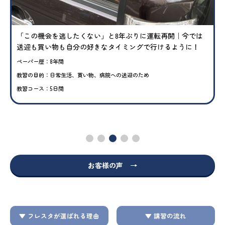
の機会を逃したくない」と8年ぶりに運転再開｜今では
「私は
も買い物も自分の好きなタイミングで行けるように！
で自信
ー歴：8年間
ペーパー歴
の目的：日常生活、買い物、病院への送迎のため
教習の目
ース：5日間
教習コース
お客様の声 →
▼ フレスタが選ばれる理由
▼ 講習の流れ