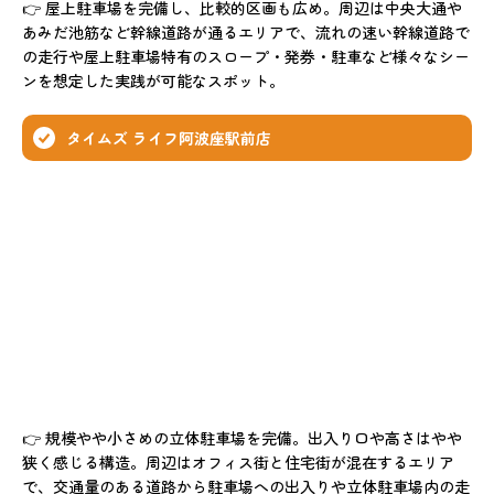
👉 屋上駐車場を完備し、比較的区画も広め。周辺は中央大通や
あみだ池筋など幹線道路が通るエリアで、流れの速い幹線道路で
の走行や屋上駐車場特有のスロープ・発券・駐車など様々なシー
ンを想定した実践が可能なスポット。
タイムズ ライフ阿波座駅前店
👉 規模やや小さめの立体駐車場を完備。出入り口や高さはやや
狭く感じる構造。周辺はオフィス街と住宅街が混在するエリア
で、交通量のある道路から駐車場への出入りや立体駐車場内の走