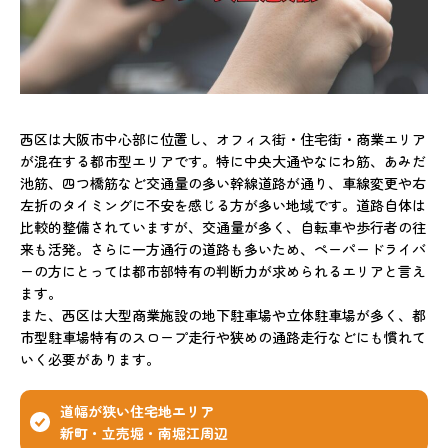
西区は大阪市中心部に位置し、オフィス街・住宅街・商業エリア
が混在する都市型エリアです。特に中央大通やなにわ筋、あみだ
池筋、四つ橋筋など交通量の多い幹線道路が通り、車線変更や右
左折のタイミングに不安を感じる方が多い地域です。道路自体は
比較的整備されていますが、交通量が多く、自転車や歩行者の往
来も活発。さらに一方通行の道路も多いため、ペーパードライバ
ーの方にとっては都市部特有の判断力が求められるエリアと言え
ます。
また、西区は大型商業施設の地下駐車場や立体駐車場が多く、都
市型駐車場特有のスロープ走行や狭めの通路走行などにも慣れて
いく必要があります。
道幅が狭い住宅地エリア
新町・立売堀・南堀江周辺