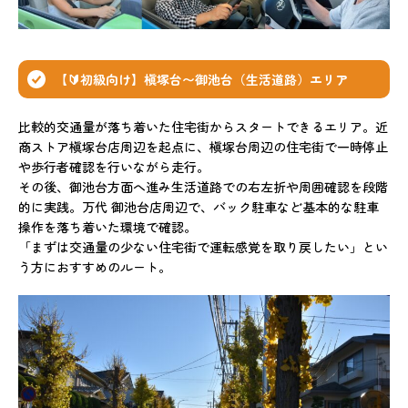
【🔰初級向け】槇塚台〜御池台（生活道路）エリア
比較的交通量が落ち着いた住宅街からスタートできるエリア。近
商ストア槇塚台店周辺を起点に、槇塚台周辺の住宅街で一時停止
や歩行者確認を行いながら走行。
その後、御池台方面へ進み生活道路での右左折や周囲確認を段階
的に実践。万代 御池台店周辺で、バック駐車など基本的な駐車
操作を落ち着いた環境で確認。
「まずは交通量の少ない住宅街で運転感覚を取り戻したい」とい
う方におすすめのルート。