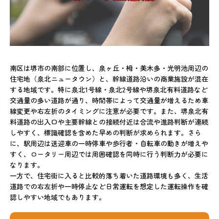
南区は堺市の南部に位置し、泉ヶ丘・栂・美木多・光明池周辺の
住宅地（泉北ニュータウン）と、幹線道路沿いの商業施設が混在
する地域です。特に泉北1号線・泉北2号線や堺泉北有料道路など
交通量の多い道路が通り、時間帯によって交通量が増えるため車
線変更や右左折のタイミングに注意が必要です。また、堺泉北有
料道路の出入口や主要幹線との接続付近は合流や進路判断が連続
しやすく、標識確認を含めた早めの判断が求められます。さら
に、駅周辺は送迎車の一時停車や歩行者・自転車の動きが増えや
すく、ロータリー周辺では周囲確認を同時に行う判断力が必要に
なります。
一方で、住宅街に入ると比較的落ち着いた道路環境も多く、生活
道路での右左折や一時停止など日常運転を想定した運転操作を確
認しやすい地域でもあります。