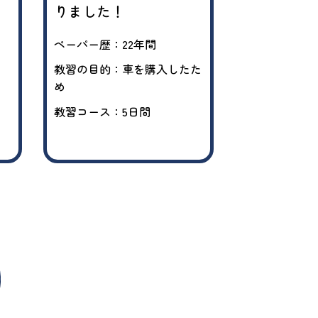
りました！
した
ペーパー歴：22年間
ペーパー歴：2
教習の目的：車を購入したた
教習の目的：
め
ため
教習コース：5日間
教習コース：