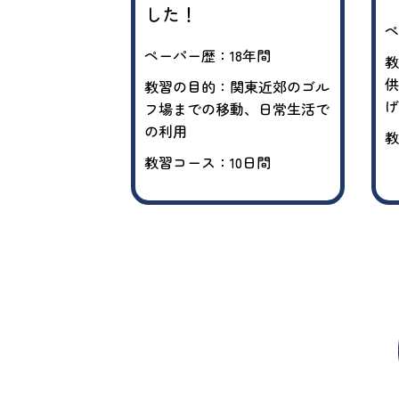
した！
ペ
0年以上
ペーパー歴：18年間
教
供
子どもの送迎の
教習の目的：関東近郊のゴル
げ
フ場までの移動、日常生活で
の利用
教
日間
教習コース：10日間