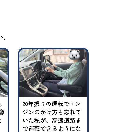
い。
挑
20年振りの運転でエン
「私は絶対
像
ジンのかけ方も忘れて
ない…」と
戻
いた私が、高速道路ま
私が、5回
！
で運転できるようにな
を持てるよ