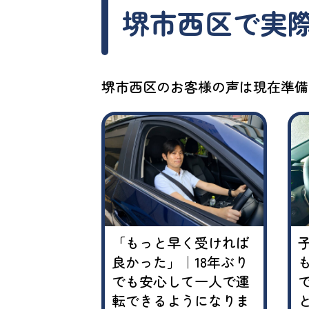
堺市西区で
実
堺市西区のお客様の声は現在準備
に運転でき
「もっと早く受ければ
思っていた
良かった」｜18年ぶり
の講習で自信
でも安心して一人で運
うになりま
転できるようになりま