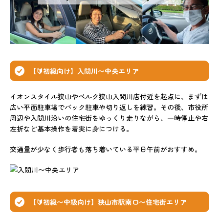
【🔰初級向け】入間川〜中央エリア
イオンスタイル狭山やベルク狭山入間川店付近を起点に、まずは
広い平面駐車場でバック駐車や切り返しを練習。その後、市役所
周辺や入間川沿いの住宅街をゆっくり走りながら、一時停止や右
左折など基本操作を着実に身につける。
交通量が少なく歩行者も落ち着いている平日午前がおすすめ。
【🔰初級〜中級向け】狭山市駅南口〜住宅街エリア