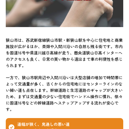
狭山市は、西武新宿線狭山市駅・新狭山駅を中心に住宅地と商業
施設が広がるほか、茶畑や入間川沿いの自然も残る街です。市内
を国道16号や県道川越日高線が走り、圏央道狭山日高インターへ
のアクセスも良く、日常の買い物から遠出まで車の利便性を感じ
られます。
一方で、狭山市駅周辺や入間川沿いは大型店舗の増加で時間帯に
よって交通量が多く、古くからの住宅地にはセンターラインのな
い細い道も点在します。幹線道路と生活道路のギャップが大きい
ため、まずは交通量の少ない住宅街でハンドル操作に慣れ、徐々
に国道16号などの幹線道路へステップアップする流れが安心で
す。
道幅が狭く、見通しの悪い道