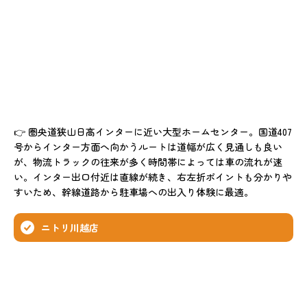
👉 圏央道狭山日高インターに近い大型ホームセンター。国道407
号からインター方面へ向かうルートは道幅が広く見通しも良い
が、物流トラックの往来が多く時間帯によっては車の流れが速
い。インター出口付近は直線が続き、右左折ポイントも分かりや
すいため、幹線道路から駐車場への出入り体験に最適。
ニトリ川越店