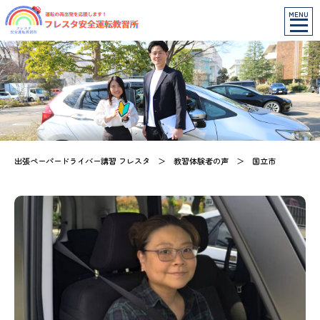
MENU
出張ペーパードライバー講習 フレスタ
＞
教習体験者の声
＞
国立市