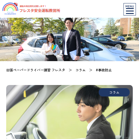
MENU
出張ペーパードライバー講習 フレスタ
＞
コラム
＞
#事故防止
コラム