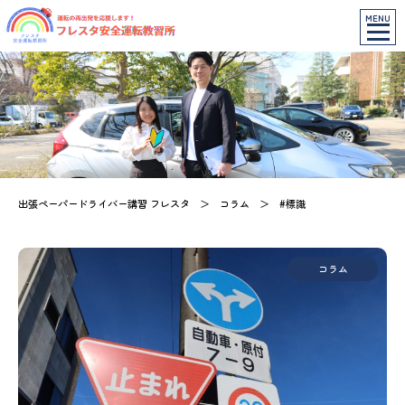
MENU
出張ペーパードライバー講習 フレスタ
＞
コラム
＞
#標識
コラム