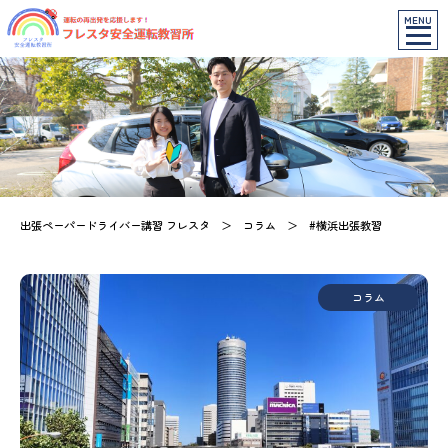
MENU
出張ペーパードライバー講習 フレスタ
＞
コラム
＞
#横浜出張教習
コラム