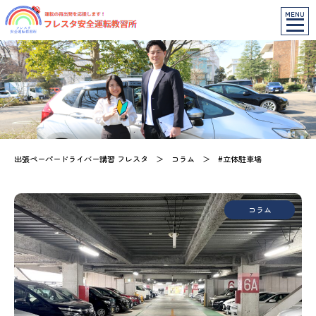
MENU
出張ペーパードライバー講習 フレスタ
＞
コラム
＞
#立体駐車場
コラム