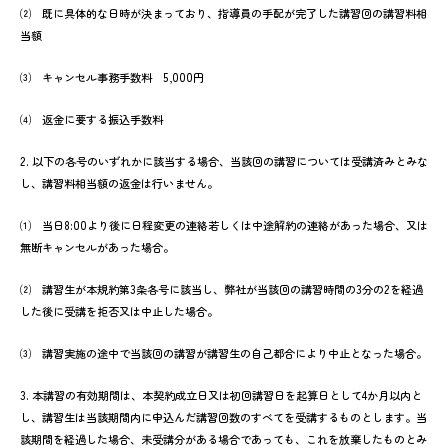
⑵ 既に具体的な日時が決まっており、指導員の手配が完了した講習回の講習料相
当額
⑶ キャンセル事務手数料 5,000円
⑷ 返金に要する振込手数料
2. 以下の各号のいずれかに該当する場合、当該回の講習については受講済みとみな
し、講習料相当額の返金は行いません。
⑴ 当日8:00より後に日程変更の連絡若しくは中途解約の連絡があった場合、又は
無断キャンセルがあった場合。
⑵ 講習生が本規約第3条各号に該当し、弊社が当該回の講習時間の3分の2を経過
した後に受講を拒否又は中止した場合。
⑶ 講習実施の途中で当該回の講習が講習生の自己都合により中止となった場合。
3. 本講習の有効期間は、本契約成立日又は初回講習日を起算日として4か月以内と
し、講習生は当該期間内に申込んだ講習回数のすべてを受講するものとします。当
該期間を経過した場合、未受講分がある場合であっても、これを放棄したものとみ