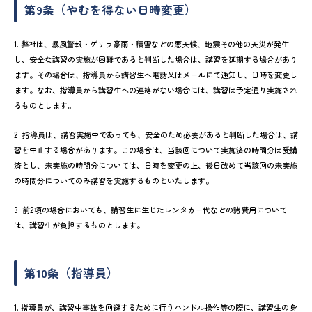
第9条（やむを得ない日時変更）
1. 弊社は、暴風警報・ゲリラ豪雨・積雪などの悪天候、地震その他の天災が発生
し、安全な講習の実施が困難であると判断した場合は、講習を延期する場合があり
ます。その場合は、指導員から講習生へ電話又はメールにて通知し、日時を変更し
ます。なお、指導員から講習生への連絡がない場合には、講習は予定通り実施され
るものとします。
2. 指導員は、講習実施中であっても、安全のため必要があると判断した場合は、講
習を中止する場合があります。この場合は、当該回について実施済の時間分は受講
済とし、未実施の時間分については、日時を変更の上、後日改めて当該回の未実施
の時間分についてのみ講習を実施するものといたします。
3. 前2項の場合においても、講習生に生じたレンタカー代などの諸費用について
は、講習生が負担するものとします。
第10条（指導員）
1. 指導員が、講習中事故を回避するために行うハンドル操作等の際に、講習生の身