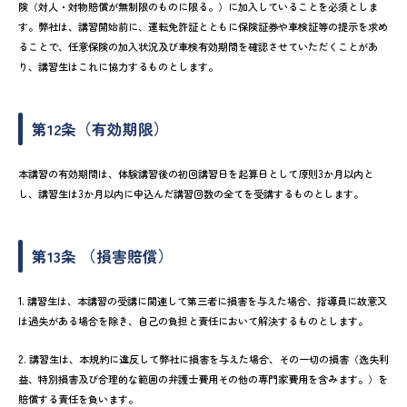
険（対人・対物賠償が無制限のものに限る。）に加入していることを必須としま
す。弊社は、講習開始前に、運転免許証とともに保険証券や車検証等の提示を求め
ることで、任意保険の加入状況及び車検有効期間を確認させていただくことがあ
り、講習生はこれに協力するものとします。
第12条（有効期限）
本講習の有効期間は、体験講習後の初回講習日を起算日として原則3か月以内と
し、講習生は3か月以内に申込んだ講習回数の全てを受講するものとします。
第13条 （損害賠償）
1. 講習生は、本講習の受講に関連して第三者に損害を与えた場合、指導員に故意又
は過失がある場合を除き、自己の負担と責任において解決するものとします。
2. 講習生は、本規約に違反して弊社に損害を与えた場合、その一切の損害（逸失利
益、特別損害及び合理的な範囲の弁護士費用その他の専門家費用を含みます。）を
賠償する責任を負います。