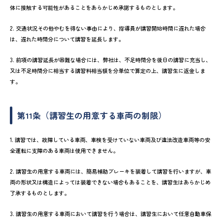
体に接触する可能性があることをあらかじめ承諾するものとします。
2. 交通状況その他やむを得ない事由により、指導員が講習開始時間に遅れた場合
は、遅れた時間分について講習を延長します。
3. 前項の講習延長が困難な場合には、弊社は、不足時間分を後日の講習に充当し、
又は不足時間分に相当する講習料相当額を分単位で算定の上、講習生に返金しま
す。
第11条（講習生の用意する車両の制限）
1. 講習では、故障している車両、車検を受けていない車両及び違法改造車両等の安
全運転に支障のある車両は使用できません。
2. 講習生の用意する車両には、簡易補助ブレーキを装着して講習を行いますが、車
両の形状又は構造によっては装着できない場合もあることを、講習生はあらかじめ
了承するものとします。
3. 講習生の用意する車両において講習を行う場合は、講習生において任意自動車保