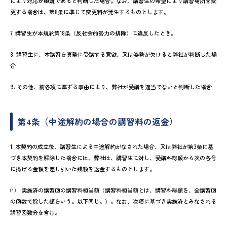
により対応が困難であると判断した場合。なお、講習生の希望により講習場所を変
更する場合は、第8条に準じて変更料が発生するものとします。
7. 講習生が本規約第18条（反社会的勢力の排除）に違反したとき。
8. 講習生に、本講習を真摯に受講する意欲、又は姿勢が欠けると弊社が判断した場
合
9. その他、前各項に準ずる事由により、弊社が受講を適当でないと判断した場合
第4条（中途解約の場合の講習料の返金）
1. 本契約の成立後、講習生による中途解約がなされた場合、又は弊社が第3条に基
づき本契約を解除した場合には、弊社は、講習生に対し、受講料総額から次の各号
に掲げる金額を差し引いた残額を返金するものとします。
⑴ 実施済の講習回の講習料相当額（講習料相当額とは、講習料総額を、全講習回
の回数で除した額をいう。以下同じ。）。なお、次項に基づき実施済とみなされる
講習回数分を含む。