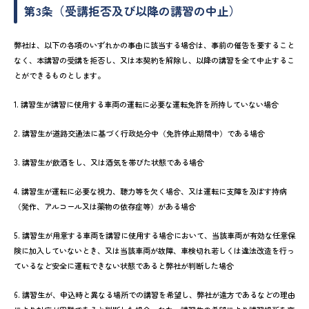
第3条（受講拒否及び以降の講習の中止）
弊社は、以下の各項のいずれかの事由に該当する場合は、事前の催告を要すること
なく、本講習の受講を拒否し、又は本契約を解除し、以降の講習を全て中止するこ
とができるものとします。
1. 講習生が講習に使用する車両の運転に必要な運転免許を所持していない場合
2. 講習生が道路交通法に基づく行政処分中（免許停止期間中）である場合
3. 講習生が飲酒をし、又は酒気を帯びた状態である場合
4. 講習生が運転に必要な視力、聴力等を欠く場合、又は運転に支障を及ぼす持病
（発作、アルコール又は薬物の依存症等）がある場合
5. 講習生が用意する車両を講習に使用する場合において、当該車両が有効な任意保
険に加入していないとき、又は当該車両が故障、車検切れ若しくは違法改造を行っ
ているなど安全に運転できない状態であると弊社が判断した場合
6. 講習生が、申込時と異なる場所での講習を希望し、弊社が遠方であるなどの理由