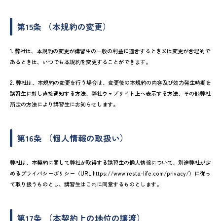
第15条 （本規約の変更）
1. 弊社は、本規約の変更が講習生の一般の利益に適合するとき又は変更が合理的で
あるときは、いつでも本規約を変更することができます。
2. 弊社は、本規約の変更を行う場合は、変更後の本規約の内容及び効力発生時期を
講習生に対し直接通知する方法、弊社ウェブサイト上へ表示する方法、その他弊社
所定の方法により講習生にお知らせします。
第16条 （個人情報の取扱い）
弊社は、本契約に関して弊社が取得する講習生の個人情報について、別途弊社が定
めるプライバシーポリシー（URL:https://www.resta-life.com/privacy/）に従っ
て取り扱うものとし、講習生はこれに同意するものとします。
第17条 （本契約上の地位の譲渡）