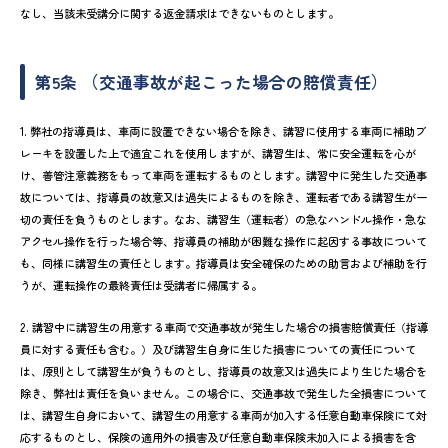
なし、当該未受講分に関する返金請求はできないものとします。
第5条 （交通事故が起こった場合の賠償責任）
1. 弊社の指導員は、車両に設置できない場合を除き、講習に使用する車両に補助ブ
レーキを設置した上で適宜これを使用しますが、講習生は、常に安全運転を心が
け、善管注意義務をもって車両を運転するものとします。講習中に発生した交通事
故については、指導員の故意又は過失によるものを除き、運転者である講習生が一
切の責任を負うものとします。なお、講習生（運転者）の急なハンドル操作・急な
アクセル操作を行った場合等、指導員の補助が困難な操作に起因する事故について
も、同様に講習生の責任とします。指導員は安全確保のための助言および補助を行
うが、運転操作の最終責任は受講者に帰属する。
2. 講習中に講習生の用意する車両で交通事故が発生した場合の損害賠償責任（指導
員に対する責任も含む。）及び講習生自身に生じた損害についての責任について
は、原則として講習生が負うものとし、指導員の故意又は過失により生じた場合を
除き、弊社は責任を負いません。この場合に、交通事故で発生した全損害について
は、講習生自身において、講習生の用意する車両が加入する任意自動車保険にて対
応するものとし、保険の適用外の損害及び任意自動車保険未加入による損害を含