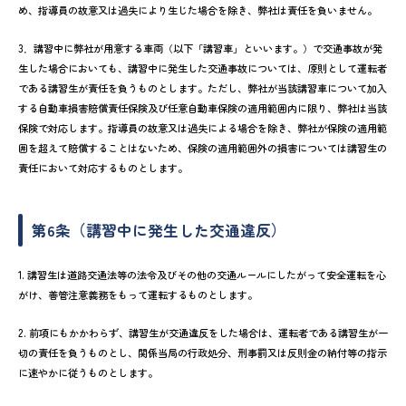
め、指導員の故意又は過失により生じた場合を除き、弊社は責任を負いません。
3．講習中に弊社が用意する車両（以下「講習車」といいます。）で交通事故が発
生した場合においても、講習中に発生した交通事故については、原則として運転者
である講習生が責任を負うものとします。ただし、弊社が当該講習車について加入
する自動車損害賠償責任保険及び任意自動車保険の適用範囲内に限り、弊社は当該
保険で対応します。指導員の故意又は過失による場合を除き、弊社が保険の適用範
囲を超えて賠償することはないため、保険の適用範囲外の損害については講習生の
責任において対応するものとします。
第6条（講習中に発生した交通違反）
1. 講習生は道路交通法等の法令及びその他の交通ルールにしたがって安全運転を心
がけ、善管注意義務をもって運転するものとします。
2. 前項にもかかわらず、講習生が交通違反をした場合は、運転者である講習生が一
切の責任を負うものとし、関係当局の行政処分、刑事罰又は反則金の納付等の指示
に速やかに従うものとします。