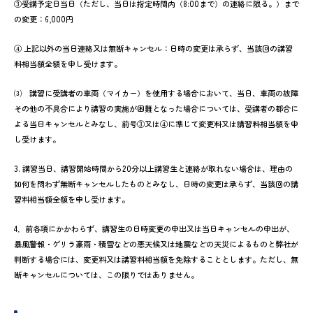
③受講予定日当日（ただし、当日は指定時間内（8:00まで）の連絡に限る。）まで
の変更：6,000円
④ 上記以外の当日連絡又は無断キャンセル：日時の変更は承らず、当該回の講習
料相当額全額を申し受けます。
⑶ 講習に受講者の車両（マイカー）を使用する場合において、当日、車両の故障
その他の不具合により講習の実施が困難となった場合については、受講者の都合に
よる当日キャンセルとみなし、前号③又は④に準じて変更料又は講習料相当額を申
し受けます。
3. 講習当日、講習開始時間から20分以上講習生と連絡が取れない場合は、理由の
如何を問わず無断キャンセルしたものとみなし、日時の変更は承らず、当該回の講
習料相当額全額を申し受けます。
4．前各項にかかわらず、講習生の日時変更の申出又は当日キャンセルの申出が、
暴風警報・ゲリラ豪雨・積雪などの悪天候又は地震などの天災によるものと弊社が
判断する場合には、変更料又は講習料相当額を免除することとします。ただし、無
断キャンセルについては、この限りではありません。