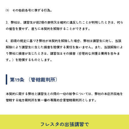
⑸ その他前各号に準ずる行為。
3．弊社は、講習生が前2項の表明又は確約に違反したことが判明したときは、何ら
の催告を要せず、直ちに本契約を解除することができます。
4．前項の規定に基づき弊社が本契約を解除した場合、弊社は講習生に対し、当該
解除により講習生に生じた損害を賠償する責任を負いません。また、当該解除によ
り弊社に損害が生じたときは、講習生はその損害（合理的な弁護士費用を含みま
す。）を賠償するものとします。
第19条 （管轄裁判所）
本契約に関する弊社と講習生との間の一切の紛争については、弊社の本店所在地を
管轄する地方裁判所を第一審の専属的合意管轄裁判所とします。
フレスタの出張講習で