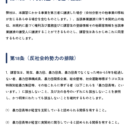
弊社は、本講習にかかる事業を第三者に譲渡した場合（会社分割その他事業の移転
が生じるあらゆる場合を含むものとします。）、当該事業譲渡に伴う本契約上の地
位、本規約に基づく権利及び義務並びに講習生の登録情報その他顧客情報を当該事
業譲渡の譲受人に譲渡することができるものとし、講習生はあらかじめこれに同意
するものとします。
第18条（反社会的勢力の排除）
1．講習生は、現在、暴力団、暴力団員、暴力団員でなくなった時から5年を経過し
ない者、暴力団準構成員、暴力団関係企業、総会屋等、社会運動等標ぼうゴロ又は
特殊知能暴力集団等、その他これらに準ずる者（以下これらを「暴力団員等」とい
います。）に該当しないこと、及び次の各号のいずれにも該当しないことを表明
し、かつ将来にわたっても該当しないことを確約するものとします。
⑴ 暴力団員等が経営を支配していると認められる関係を有すること。
⑵ 暴力団員等が経営に実質的に関与していると認められる関係を有すること。