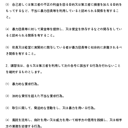
⑶ 自己若しくは第三者の不正の利益を図る目的又は第三者に損害を加える目的を
もってするなど、不当に暴力団員等を利用していると認められる関係を有するこ
と。
⑷ 暴力団員等に対して資金等を提供し、又は便宜を供与するなどの関与をしてい
ると認められる関係を有すること。
⑸ 役員又は経営に実質的に関与している者が暴力団員等と社会的に非難されるべ
き関係を有すること。
2．講習生は、自ら又は第三者を利用して次の各号に該当する行為を行わないこと
を確約するものとします。
⑴ 暴力的な要求行為。
⑵ 法的な責任を超えた不当な要求行為。
⑶ 取引に関して、脅迫的な言動をし、又は暴力を用いる行為。
⑷ 風説を流布し、偽計を用い又は威力を用いて相手方の信用を毀損し、又は相手
方の業務を妨害する行為。