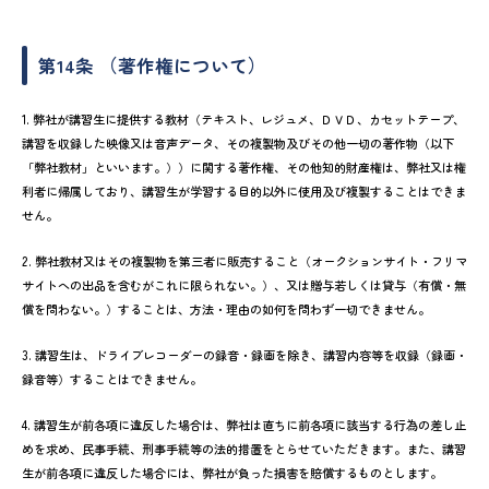
第14条 （著作権について）
1. 弊社が講習生に提供する教材（テキスト、レジュメ、ＤＶＤ、カセットテープ、
講習を収録した映像又は音声データ、その複製物及びその他一切の著作物（以下
「弊社教材」といいます。））に関する著作権、その他知的財産権は、弊社又は権
利者に帰属しており、講習生が学習する目的以外に使用及び複製することはできま
せん。
2. 弊社教材又はその複製物を第三者に販売すること（オークションサイト・フリマ
サイトへの出品を含むがこれに限られない。）、又は贈与若しくは貸与（有償・無
償を問わない。）することは、方法・理由の如何を問わず一切できません。
3. 講習生は、ドライブレコーダーの録音・録画を除き、講習内容等を収録（録画・
録音等）することはできません。
4. 講習生が前各項に違反した場合は、弊社は直ちに前各項に該当する行為の差し止
めを求め、民事手続、刑事手続等の法的措置をとらせていただきます。また、講習
生が前各項に違反した場合には、弊社が負った損害を賠償するものとします。