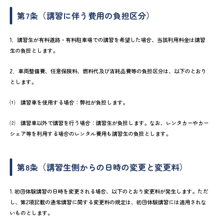
第7条（講習に伴う費用の負担区分）
1．講習生が有料道路・有料駐車場での講習を希望した場合、当該利用料金は講習
生の負担とします。
2．車両整備費、任意保険料、燃料代及び消耗品費等の負担区分は、以下のとおり
とします。
⑴ 講習車を使用する場合：弊社が負担します。
⑵ 講習車以外で講習を行う場合：講習生が負担します。なお、レンタカーやカー
シェア等を利用する場合のレンタル費用も講習生の負担とします。
第8条（講習生側からの日時の変更と変更料）
1. 初回体験講習の日時を変更される場合、以下のとおり変更料が発生します。ただ
し、第2項記載の通常講習に関する変更料の規定は、初回体験講習には適用されな
いものとします。