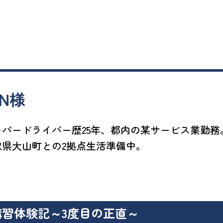
.N様
ーパードライバー歴25年、都内の某サービス業勤務
取県大山町との2拠点生活準備中。
講習体験記
～3度目の正直～