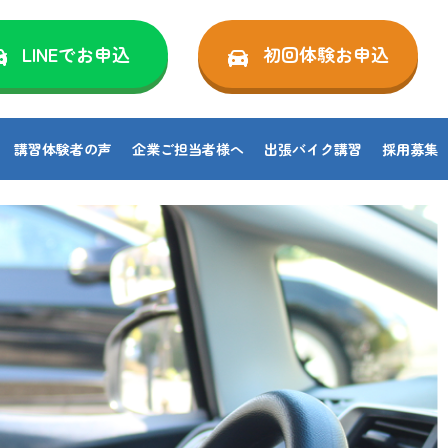
LINEでお申込
初回体験お申込
講習体験者の声
企業ご担当者様へ
出張バイク講習
採用募集