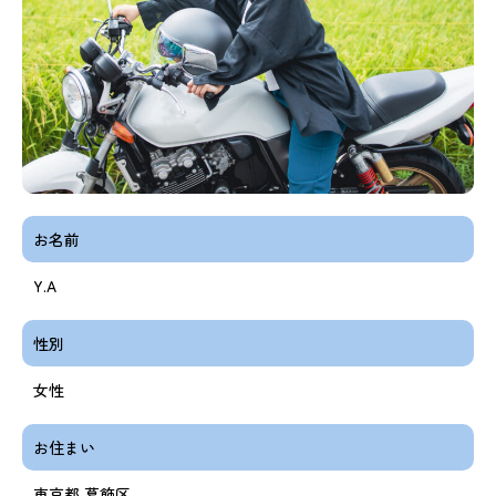
お名前
Y.A
性別
女性
お住まい
東京都 葛飾区