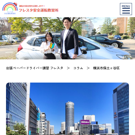
MENU
出張ペーパードライバー講習 フレスタ
＞
コラム
＞
横浜市保土ヶ谷区