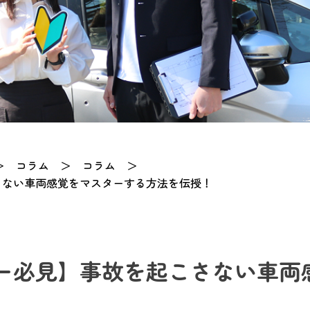
＞
コラム
＞
コラム
＞
さない車両感覚をマスターする方法を伝授！
ー必見】事故を起こさない車両