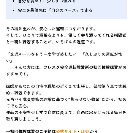
自分を責めず、少しずつ慣れる
安全を最優先に「自分のペース」で走る
その積み重ねが、安心した運転につながります。
そして、ひとりで頑張るよりも、
優しく寄り添ってくれる指導者
と一緒に練習すること
が、いちばんの近道です。
「交通ルールをもう一度学び直したい」「久しぶりの運転が怖
い」
――そんな方には、
フレスタ安全運転教習所の初回体験講習
がお
すすめです。
講師があなたの自宅や職場の近くまで出張し、普段使う車で実践
的に練習できます。
元白バイ隊員監修の理論に基づく“焦らせない教習”だから、初め
てでも安心。
運転の不安を少しずつ自信に変えて、自由に出かけられる毎日を
取り戻しましょう。
→初回体験講習のご予約は
公式サイト
・
LINE
から