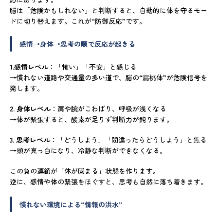
脳は「危険かもしれない」と判断すると、自動的に体を守るモー
ドに切り替えます。これが“防御反応”です。
感情→身体→思考の順で反応が起きる
1.感情レベル
：「怖い」「不安」と感じる
→慣れない道路や交通量の多い道で、脳の“扁桃体”が危険信号を
発します。
2. 身体レベル
：肩や腕がこわばり、呼吸が浅くなる
→体が緊張すると、酸素が足りず判断力が鈍ります。
3. 思考レベル
：「どうしよう」「間違ったらどうしよう」と焦る
→頭が真っ白になり、冷静な判断ができなくなる。
この負の連鎖が「体が固まる」状態を作ります。
逆に、感情や体の緊張をほぐすと、思考も自然に落ち着きます。
慣れない環境による“情報の洪水”