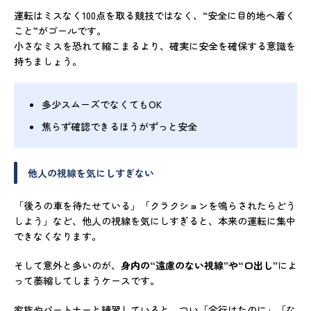
運転はミスなく100点を取る競技ではなく、“安全に目的地へ着く
こと”がゴールです。
小さなミスを恐れて縮こまるより、確実に安全を確保する意識を
持ちましょう。
多少スムーズでなくてもOK
焦らず確認できるほうがずっと安全
他人の視線を気にしすぎない
「後ろの車を待たせている」「クラクションを鳴らされたらどう
しよう」など、他人の視線を気にしすぎると、本来の運転に集中
できなくなります。
そして意外と多いのが、
身内の“遠慮のない視線”や“口出し”
によ
って萎縮してしまうケースです。
家族やパートナーと練習していると、つい「今行けたのに」「な