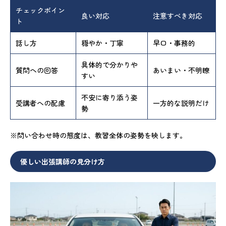
チェックポイン
良い対応
注意すべき対応
ト
話し方
穏やか・丁寧
早口・事務的
具体的で分かりや
質問への回答
あいまい・不明瞭
すい
不安に寄り添う姿
受講者への配慮
一方的な説明だけ
勢
※問い合わせ時の態度は、教習全体の姿勢を映します。
優しい出張講師の見分け方