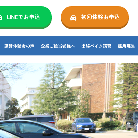
LINEでお申込
初回体験お申込
講習体験者の声
企業ご担当者様へ
出張バイク講習
採用募集