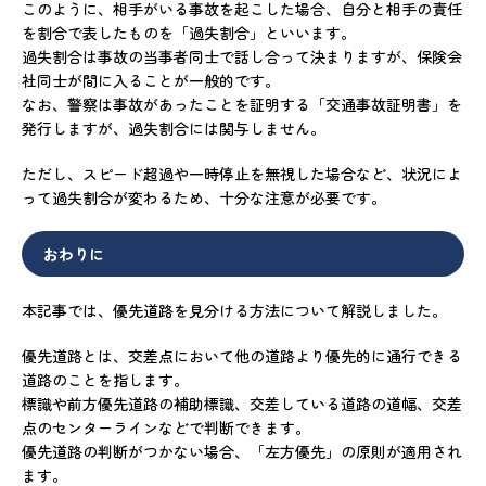
このように、相手がいる事故を起こした場合、自分と相手の責任
を割合で表したものを「過失割合」といいます。
過失割合は事故の当事者同士で話し合って決まりますが、保険会
社同士が間に入ることが一般的です。
なお、警察は事故があったことを証明する「交通事故証明書」を
発行しますが、過失割合には関与しません。
ただし、スピード超過や一時停止を無視した場合など、状況によ
って過失割合が変わるため、十分な注意が必要です。
おわりに
本記事では、優先道路を見分ける方法について解説しました。
優先道路とは、交差点において他の道路より優先的に通行できる
道路のことを指します。
標識や前方優先道路の補助標識、交差している道路の道幅、交差
点のセンターラインなどで判断できます。
優先道路の判断がつかない場合、「左方優先」の原則が適用され
ます。