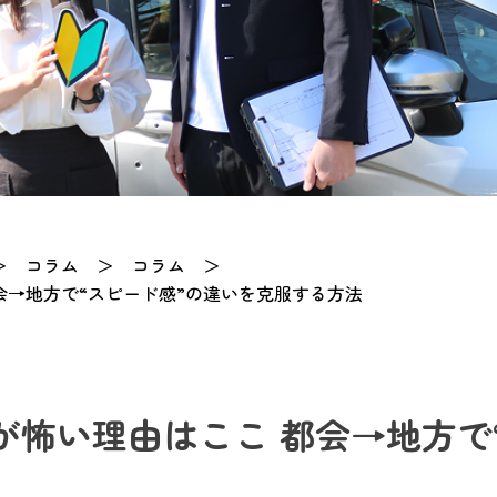
＞
コラム
＞
コラム
＞
会→地方で“スピード感”の違いを克服する方法
が怖い理由はここ 都会→地方で