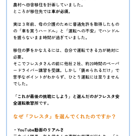
農村へ田舎移住を計画していました。
ところが移住先では
車が必須
。
実は３年前、母の介護のために普通免許を取得したもの
の「車を買うハードル」と「運転への不安」でハンドル
を握らないまま時間が過ぎていました。
移住の夢をかなえるには、自分で運転できる力が絶対に
必要。
そこでフレスタさんの前に他社２社、約20時間のペーパ
ードライバー講習を受講。しかし「褒められるだけ」で
苦手なポイントがわからず、ひとり運転には至りません
でした。
「これが最後の挑戦にしよう」と選んだのがフレスタ安
全運転教習所
です。
なぜ『フレスタ』を選んでくれたのですか？
・YouTube動画のリアルさ