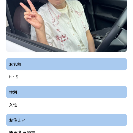
お名前
H・S
性別
女性
お住まい
埼玉県 草加市