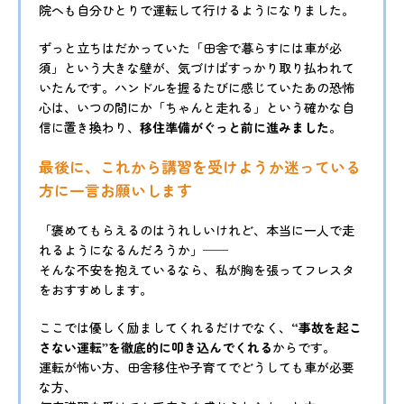
院へも自分ひとりで運転して行けるようになりました。
ずっと立ちはだかっていた「田舎で暮らすには車が必
須」という大きな壁が、気づけばすっかり取り払われて
いたんです。ハンドルを握るたびに感じていたあの恐怖
心は、いつの間にか「ちゃんと走れる」という確かな自
信に置き換わり、
移住準備がぐっと前に進みました
。
最後に、これから講習を受けようか迷っている
方に一言お願いします
「褒めてもらえるのはうれしいけれど、本当に一人で走
れるようになるんだろうか」──
そんな不安を抱えているなら、私が胸を張ってフレスタ
をおすすめします。
ここでは優しく励ましてくれるだけでなく、
“事故を起こ
さない運転”を徹底的に叩き込んでくれる
からです。
運転が怖い方、田舎移住や子育てでどうしても車が必要
な方、