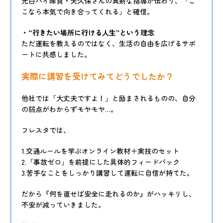
元白バイ隊員・矢久保さんの真剣な指導が伝わり、「こ
こなら本気で向き合ってくれる」と確信。
・“行きたい場所に行ける人生”という理念
ただ運転を教えるのではなく、生活の自由を広げるサポ
ートに共感しました。
実際に講習を受けてみてどうでしたか？
他社では「大丈夫ですよ！」と励まされるものの、自分
の弱点がわからずモヤモヤ…。
フレスタでは、
1.交通ルールを学ぶオンライン教材＋実技のセット
2.「事故ゼロ」を前提にした具体的フィードバック
3.苦手なことをしっかり講習して運転に自信が持てた。
だから『何を直せば安全に走れるのか』がハッキリし、
不安が減っていきました。