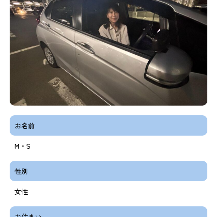
お名前
M・S
性別
女性
お住まい