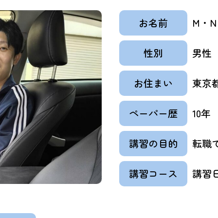
お名前
M・N
性別
男性
お住まい
東京都
ペーパー歴
10年
講習の目的
転職
講習コース
講習日