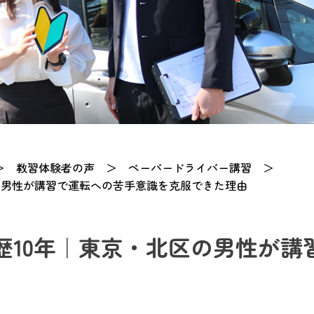
＞
教習体験者の声
＞
ペーパードライバー講習
＞
の男性が講習で運転への苦手意識を克服できた理由
歴10年｜東京・北区の男性が講