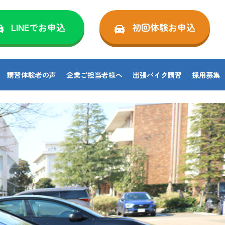
LINEでお申込
初回体験お申込
講習体験者の声
企業ご担当者様へ
出張バイク講習
採用募集