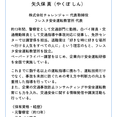
矢久保 真（やくぼ しん）
株式会社チャレンジャー 代表取締役
フレスタ安全運転教習所 代表
約13年間、警察官として交通部門に勤務。白バイ隊員・交
通機動隊員として交通指導や事故対応に従事し、免許セン
ターでは講習係を担当。退職後は「好きな時に好きな場所
へ行ける人生をすべての人に」という理念のもと、フレス
タ安全運転教習所を設立。
ペーパードライバー講習をはじめ、企業向け安全運転研修
を全国で実施している。
これまでに数千名以上の運転指導に携わり、運転技術だけ
でなく、事故を未然に防ぐための考え方や判断力の向上を
重視した指導を行っている。
また、企業の交通事故防止コンサルティングや安全運転教
育にも力を入れ、交通安全に関する情報発信や講演活動も
行っている。
《保有資格・経歴》
・元警察官（約13年）