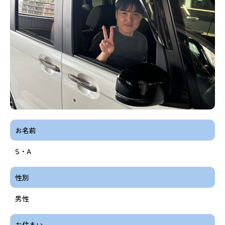
お名前
S・A
性別
男性
お住まい