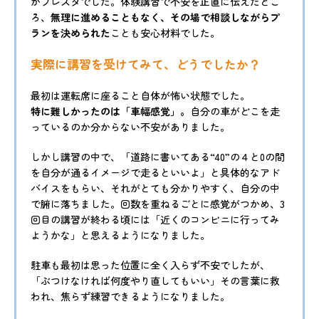
がフレスタでした。体験講習で不安を正直に伝えたとこ
ろ、
無理に進めることもなく、その場で相談しながらプ
ランを決められた
ことも安心材料でした。
実際に講習を受けてみて、どうでしたか？
最初は運転席に座ること自体が怖い状態でした。
特に難しかったのは「車幅感覚」。
自分の車がどこを走
っているのか分からない不安がありました。
しかし講習の中で、「道路に書いてある“40”の４と0の間
を自分が通るイメージで走るといいよ」と具体的なアド
バイスをもらい、それがとても分かりやすく、自分の中
で腑に落ちました。回数を重ねるごとに感覚がつかめ、3
回目の講習が終わる頃には「近くのコンビニに行ってみ
ようかな」と思えるようになりました。
駐車も最初は思った位置に全く入らず不安でしたが、
「ぶつけなければ何度やり直してもいい」その言葉に救
われ、焦らず練習できるようになりました。