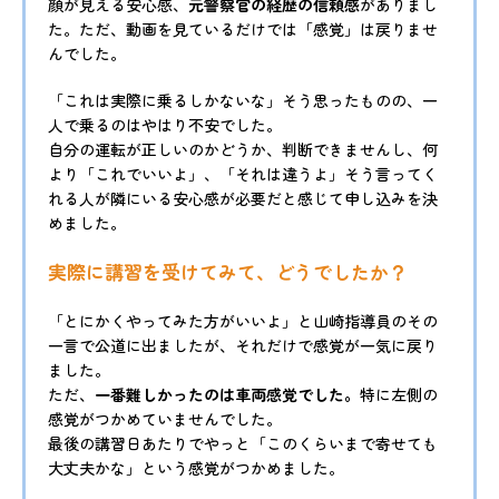
顔が見える安心感、
元警察官の経歴の信頼感
がありまし
た。ただ、動画を見ているだけでは「感覚」は戻りませ
んでした。
「これは実際に乗るしかないな」そう思ったものの、一
人で乗るのはやはり不安でした。
自分の運転が正しいのかどうか、判断できませんし、何
より「これでいいよ」、「それは違うよ」そう言ってく
れる人が隣にいる安心感が必要だと感じて申し込みを決
めました。
実際に講習を受けてみて、どうでしたか？
「とにかくやってみた方がいいよ」と山崎指導員のその
一言で公道に出ましたが、それだけで感覚が一気に戻り
ました。
ただ、
一番難しかったのは車両感覚でした。
特に左側の
感覚がつかめていませんでした。
最後の講習日あたりでやっと「このくらいまで寄せても
大丈夫かな」という感覚がつかめました。