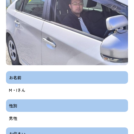
お名前
M・Iさん
性別
男性
お住まい