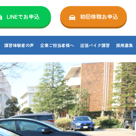
LINEでお申込
初回体験お申込
講習体験者の声
企業ご担当者様へ
出張バイク講習
採用募集